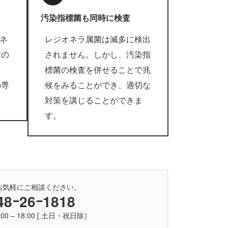
汚染指標菌も同時に検査
オネ
レジオネラ属菌は滅多に検出
所の
されません。しかし、汚染指
ま
標菌の検査を併せることで兆
の専
候をみることができ、適切な
。
対策を講じることができま
す。
お気軽にご相談ください。
48ｰ26ｰ1818
00 – 18:00 [ 土日・祝日除］