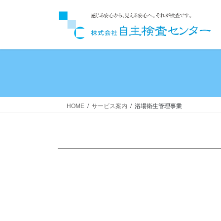
コ
ナ
ン
ビ
テ
ゲ
ン
ー
ツ
シ
へ
ョ
ス
ン
キ
に
ッ
移
HOME
サービス案内
浴場衛生管理事業
プ
動