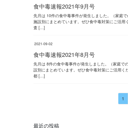
食中毒速報2021年9月号
先月は 10件の食中毒事件が発生しました。（家庭
施設別にまとめています。ぜひ食中毒対策にご活用く
査 […]
2021-09-02
食中毒速報2021年8月号
先月は 8件の食中毒事件が発生しました。（家庭で
設別にまとめています。ぜひ食中毒対策にご活用くだ
都 […]
投
固
1
稿
定
ペ
の
ー
ペ
最近の投稿
ジ