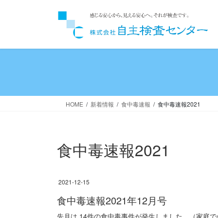
コ
ナ
ン
ビ
テ
ゲ
ン
ー
ツ
シ
へ
ョ
ス
ン
キ
に
ッ
移
HOME
新着情報
食中毒速報
食中毒速報2021
プ
動
食中毒速報2021
2021-12-15
食中毒速報2021年12月号
先月は 14件の食中毒事件が発生しました。（家庭